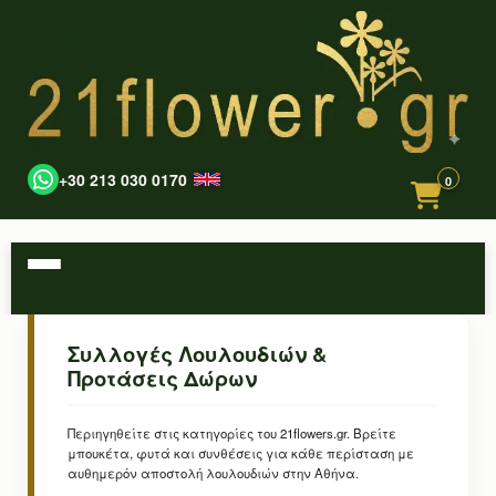
+30 213 030 0170
0
Συλλογές Λουλουδιών &
Προτάσεις Δώρων
Περιηγηθείτε στις κατηγορίες του 21flowers.gr. Βρείτε
μπουκέτα, φυτά και συνθέσεις για κάθε περίσταση με
αυθημερόν αποστολή λουλουδιών στην Αθήνα.