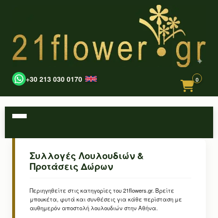
+30 213 030 0170
0
Συλλογές Λουλουδιών &
Προτάσεις Δώρων
Περιηγηθείτε στις κατηγορίες του 21flowers.gr. Βρείτε
μπουκέτα, φυτά και συνθέσεις για κάθε περίσταση με
αυθημερόν αποστολή λουλουδιών στην Αθήνα.