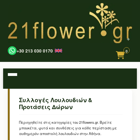
+30 213 030 0170
0
Συλλογές Λουλουδιών &
Προτάσεις Δώρων
Περιηγηθείτε στις κατηγορίες του 21flowers.gr. Βρείτε
μπουκέτα, φυτά και συνθέσεις για κάθε περίσταση με
αυθημερόν αποστολή λουλουδιών στην Αθήνα.