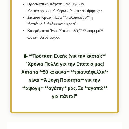
Προσωπική Κάρτα:
Ένα μήνυμα
**απεριόριστου** **έρωτα** και **εκτίμησης**.
Σπάνιο Κρασί:
Ένα **παλαιωμένο** ή
**σπάνιο** **κόκκινο** κρασί.
Κοσμήματα:
Ένα **πολυτελές** **κόσμημα**
ως επιπλέον δώρο.
📝 **Πρόταση Ευχής (για την κάρτα):**
"Χρόνια Πολλά για την Επέτειό μας!
Αυτά τα **50 κόκκινα** **τριαντάφυλλα**
είναι **Άψογη Ποιότητα** για την
**άψογη** **αγάπη** μας. Σε **αγαπώ**
για πάντα!"