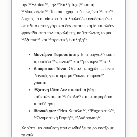
την **Ελπίδα**, την **Καλή Τύχη** και τη
**Μακροζωία**. Το κουτί χρησιμεύει ως ένα **chic**
δοχείο, το οποίο κρατά τα λουλούδια ενυδατωμένα
σε ειδικό σφουγγάρι και δεν απαιτεί καμία επιπλέον
φροντίδα από τον παραλήπτη, καθιστώντας το μια
**έξυπνη** και **πρακτική έκπληξη**.
Μοντέρνα Παρουσίαση:
Το στρογγυλό κουτί
προσδίδει **νεανικό** και **μοντέρνο** στιλ.
Διακριτικοί Τόνοι:
Οι παλ αποχρώσεις είναι
ιδανικές για άτομα με **εκλεπτυσμένο**
γούστο.
Έξυπνη Ιδέα:
Δεν απαιτείται βάζο,
καθιστώντας το **εύκολο** στη μεταφορά και
τοποθέτηση.
Ιδανικό για:
**Νέα Κοπέλα**, **Ευχαριστώ**,
**Ονομαστική Γιορτή**, **Ανάρρωση**.
Χαρίστε μια σύνθεση που συνδυάζει το ρομάντζο με
το στιλ!