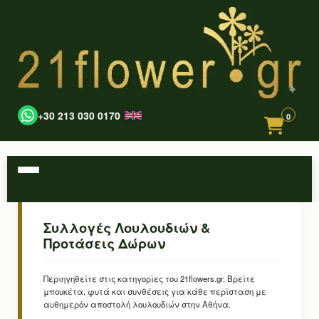
+30 213 030 0170
0
Συλλογές Λουλουδιών &
Προτάσεις Δώρων
Περιηγηθείτε στις κατηγορίες του 21flowers.gr. Βρείτε
μπουκέτα, φυτά και συνθέσεις για κάθε περίσταση με
αυθημερόν αποστολή λουλουδιών στην Αθήνα.