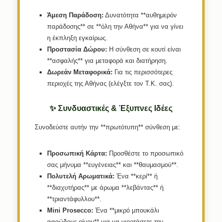
Άμεση Παράδοση:
Δυνατότητα **αυθημερόν
παράδοσης** σε **όλη την Αθήνα** για να γίνει
η έκπληξη εγκαίρως.
Προστασία Δώρου:
Η σύνθεση σε κουτί είναι
**ασφαλής** για μεταφορά και διατήρηση.
Δωρεάν Μεταφορικά:
Για τις περισσότερες
περιοχές της Αθήνας (ελέγξτε τον Τ.Κ. σας).
✨ Συνδυαστικές & Έξυπνες Ιδέες
Συνοδεύστε αυτήν την **πρωτότυπη** σύνθεση με:
Προσωπική Κάρτα:
Προσθέστε το προσωπικό
σας μήνυμα **ευγένειας** και **θαυμασμού**.
Πολυτελή Αρωματικά:
Ένα **κερί** ή
**διαχυτήρας** με άρωμα **λεβάντας** ή
**τριαντάφυλλου**.
Mini Prosecco:
Ένα **μικρό μπουκάλι
αφρώδους οίνου** για να γιορτάσετε την