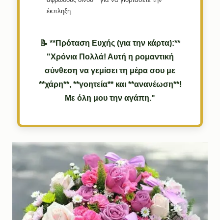
έκπληξη.
📝 **Πρόταση Ευχής (για την κάρτα):**
"Χρόνια Πολλά! Αυτή η ρομαντική
σύνθεση να γεμίσει τη μέρα σου με
**χάρη**, **γοητεία** και **ανανέωση**!
Με όλη μου την αγάπη."