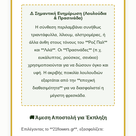
⚠️ Σημαντική Ενημέρωση (Λουλούδια
& Πρασινάδα)
Η σύνθεση περιλαμβάνει συνήθως
τριαντάφυλλα, λίλιουμ, αλστρομέριες, ή
άλλα άνθη στους τόνους του **Ροζ Παλ**
και **Λιλά**. Οι **Πρασινάδες** (π.χ.
ευκάλυπτος, ρούσκος, σενέκιο)
χρησιμοποιούνται για να δώσουν όγκο και
υφή. Η ακριβής ποικιλία λουλουδιών
εξαρτάται από την **εποχική
διαθεσιμότητα** για να διασφαλιστεί η
μέγιστη φρεσκάδα.
🚚 Άμεση Αποστολή για Έκπληξη
Επιλέγοντας το **21flowers.gr**, εξασφαλίζετε: