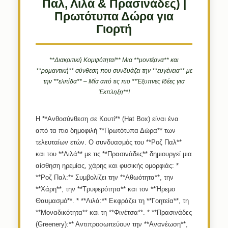
Παλ, Λιλά & Πρασινάδες) |
Πρωτότυπα Δώρα για
Γιορτή
**Διακριτική Κομψότητα!** Μια **μοντέρνα** και
**ρομαντική** σύνθεση που συνδυάζει την **ευγένεια** με
την **ελπίδα** – Μία από τις πιο **Έξυπνες Ιδέες για
Έκπληξη**!
Η **Ανθοσύνθεση σε Κουτί** (Hat Box) είναι ένα
από τα πιο δημοφιλή **Πρωτότυπα Δώρα** των
τελευταίων ετών. Ο συνδυασμός του **Ροζ Παλ**
και του **Λιλά** με τις **Πρασινάδες** δημιουργεί μια
αίσθηση ηρεμίας, χάρης και φυσικής ομορφιάς: *
**Ροζ Παλ:** Συμβολίζει την **Αθωότητα**, την
**Χάρη**, την **Τρυφερότητα** και τον **Ήρεμο
Θαυμασμό**. * **Λιλά:** Εκφράζει τη **Γοητεία**, τη
**Μοναδικότητα** και τη **Φινέτσα**. * **Πρασινάδες
(Greenery):** Αντιπροσωπεύουν την **Ανανέωση**,