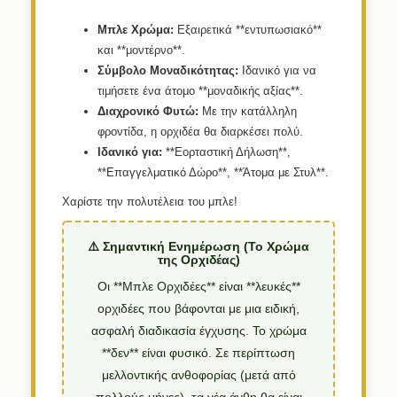
Μπλε Χρώμα:
Εξαιρετικά **εντυπωσιακό**
και **μοντέρνο**.
Σύμβολο Μοναδικότητας:
Ιδανικό για να
τιμήσετε ένα άτομο **μοναδικής αξίας**.
Διαχρονικό Φυτώ:
Με την κατάλληλη
φροντίδα, η ορχιδέα θα διαρκέσει πολύ.
Ιδανικό για:
**Εορταστική Δήλωση**,
**Επαγγελματικό Δώρο**, **Άτομα με Στυλ**.
Χαρίστε την πολυτέλεια του μπλε!
⚠️ Σημαντική Ενημέρωση (Το Χρώμα
της Ορχιδέας)
Οι **Μπλε Ορχιδέες** είναι **λευκές**
ορχιδέες που βάφονται με μια ειδική,
ασφαλή διαδικασία έγχυσης. Το χρώμα
**δεν** είναι φυσικό. Σε περίπτωση
μελλοντικής ανθοφορίας (μετά από