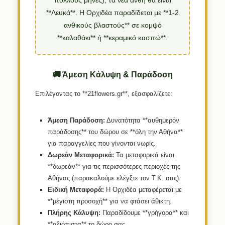
πολλούς μήνες), τα νέα άνθη θα είναι
**Λευκά**. Η Ορχιδέα παραδίδεται με **1-2
ανθικούς βλαστούς** σε κομψό
**καλαθάκι** ή **κεραμικό κασπώ**.
🚚 Άμεση Κάλυψη & Παράδοση
Επιλέγοντας το **21flowers.gr**, εξασφαλίζετε:
Άμεση Παράδοση:
Δυνατότητα **αυθημερόν
παράδοσης** του δώρου σε **όλη την Αθήνα**
για παραγγελίες που γίνονται νωρίς.
Δωρεάν Μεταφορικά:
Τα μεταφορικά είναι
**δωρεάν** για τις περισσότερες περιοχές της
Αθήνας (παρακαλούμε ελέγξτε τον Τ.Κ. σας).
Ειδική Μεταφορά:
Η Ορχιδέα μεταφέρεται με
**μέγιστη προσοχή** για να φτάσει άθικτη.
Πλήρης Κάλυψη:
Παραδίδουμε **γρήγορα** και
**αξιόπιστα** το δώρο σας.