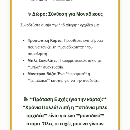
✨ Δώρο: Σύνθεση για Μοναδικούς
Συνοδεύστε αυτήν την **ιδιαίτερη** ορχιδέα με:
Προσωπική Κάρτα:
Προσθέστε ένα μήνυμα
που να τονίζει τη **μοναδικότητα** του
παραλήπτη.
Μπλε Σοκολάτες:
Γκουρμέ σοκολατάκια με
**μπλε** συσκευασία.
Μοντέρνο Βάζο:
Ένα **κεραμικό** ή
**μεταλλικό** κασπώ για να την αναδείξει.
📝 **Πρόταση Ευχής (για την κάρτα):**
"Χρόνια Πολλά! Αυτή η **σπάνια μπλε
ορχιδέα** είναι για ένα **μοναδικό**
άτομο. Όλες οι ευχές μου να γίνουν