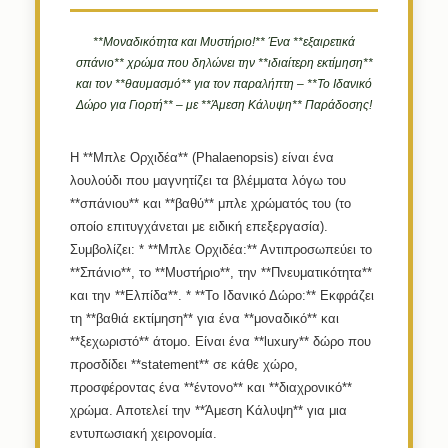
**Μοναδικότητα και Μυστήριο!** Ένα **εξαιρετικά
σπάνιο** χρώμα που δηλώνει την **ιδιαίτερη εκτίμηση**
και τον **θαυμασμό** για τον παραλήπτη – **Το Ιδανικό
Δώρο για Γιορτή** – με **Άμεση Κάλυψη** Παράδοσης!
Η **Μπλε Ορχιδέα** (Phalaenopsis) είναι ένα
λουλούδι που μαγνητίζει τα βλέμματα λόγω του
**σπάνιου** και **βαθύ** μπλε χρώματός του (το
οποίο επιτυγχάνεται με ειδική επεξεργασία).
Συμβολίζει: * **Μπλε Ορχιδέα:** Αντιπροσωπεύει το
**Σπάνιο**, το **Μυστήριο**, την **Πνευματικότητα**
και την **Ελπίδα**. * **Το Ιδανικό Δώρο:** Εκφράζει
τη **βαθιά εκτίμηση** για ένα **μοναδικό** και
**ξεχωριστό** άτομο. Είναι ένα **luxury** δώρο που
προσδίδει **statement** σε κάθε χώρο,
προσφέροντας ένα **έντονο** και **διαχρονικό**
χρώμα. Αποτελεί την **Άμεση Κάλυψη** για μια
εντυπωσιακή χειρονομία.