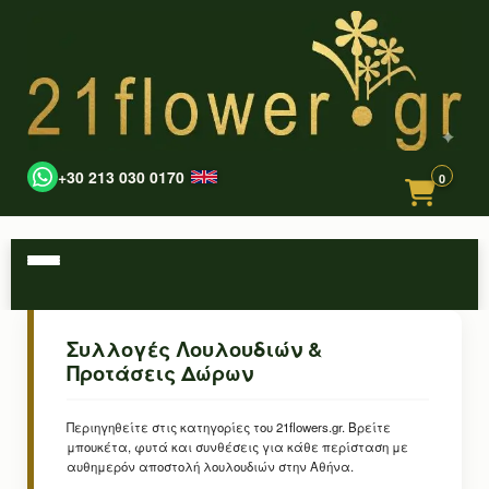
+30 213 030 0170
0
Συλλογές Λουλουδιών &
Προτάσεις Δώρων
Περιηγηθείτε στις κατηγορίες του 21flowers.gr. Βρείτε
μπουκέτα, φυτά και συνθέσεις για κάθε περίσταση με
αυθημερόν αποστολή λουλουδιών στην Αθήνα.