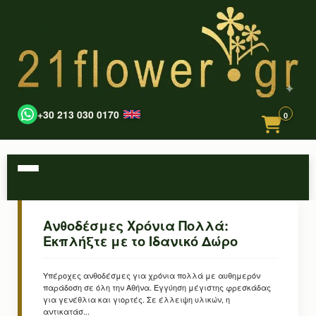
+30 213 030 0170
0
Ανθοδέσμες Χρόνια Πολλά:
Εκπλήξτε με το Ιδανικό Δώρο
Υπέροχες ανθοδέσμες για χρόνια πολλά με αυθημερόν
παράδοση σε όλη την Αθήνα. Εγγύηση μέγιστης φρεσκάδας
για γενέθλια και γιορτές. Σε έλλειψη υλικών, η
αντικατάσ...