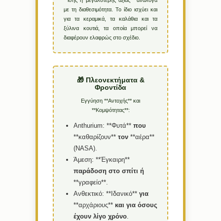
**ίσης ή μεγαλύτερης αξίας** ανάλογα
με τη διαθεσιμότητα. Το ίδιο ισχύει και
για τα κεραμικά, τα καλάθια και τα
ξύλινα κουτιά, τα οποία μπορεί να
διαφέρουν ελαφρώς στο σχέδιο.
🎁 Πλεονεκτήματα &
Φροντίδα
Εγγύηση **Αντοχής** και
**Κομψότητας**:
Anthurium:
**Φυτά**
που
**καθαρίζουν**
τον
**αέρα**
(NASA).
Άμεση:
**Έγκαιρη**
παράδοση
στο
σπίτι
ή
**γραφείο**.
Ανθεκτικό:
**Ιδανικό**
για
**αρχάριους**
και
για
όσους
έχουν
λίγο
χρόνο
.