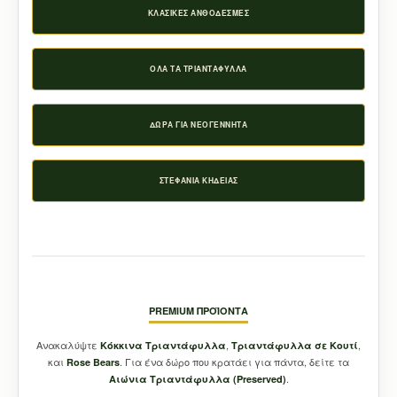
ΚΛΑΣΙΚΈΣ ΑΝΘΟΔΈΣΜΕΣ
ΌΛΑ ΤΑ ΤΡΙΑΝΤΆΦΥΛΛΑ
ΔΏΡΑ ΓΙΑ ΝΕΟΓΈΝΝΗΤΑ
ΣΤΕΦΆΝΙΑ ΚΗΔΕΊΑΣ
PREMIUM ΠΡΟΪΌΝΤΑ
Ανακαλύψτε
,
,
Κόκκινα Τριαντάφυλλα
Τριαντάφυλλα σε Κουτί
και
. Για ένα δώρο που κρατάει για πάντα, δείτε τα
Rose Bears
.
Aιώνια Τριαντάφυλλα (Preserved)