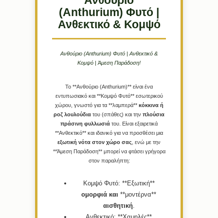
Ανθούριο
(Anthurium) Φυτό |
Ανθεκτικό & Κομψό
Ανθούριο (Anthurium) Φυτό | Ανθεκτικό &
Κομψό | Άμεση Παράδοση!
Το **Ανθούριο (Anthurium)** είναι ένα
εντυπωσιακό και **Κομψό Φυτό** εσωτερικού
χώρου, γνωστό για τα **λαμπερά**
κόκκινα
ή
ροζ
λουλούδια
του (σπάθες) και την
πλούσια
πράσινη
φυλλωσιά
του. Είναι εξαιρετικά
**Ανθεκτικό** και ιδανικό για να προσθέσει μια
εξωτική
νότα
στον
χώρο
σας
, ενώ με την
**Άμεση Παράδοση** μπορεί να φτάσει γρήγορα
στον παραλήπτη:
Κομψό Φυτό:
**Εξωτική**
ομορφιά
και
**μοντέρνα**
αισθητική
.
Ανθεκτικό:
**Χαμηλές**