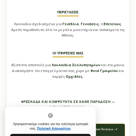
ΠΕΡΙΣΤΆΣΕΙΣ
Λουλούδια σχεδιασμένα για
,
, ή
.
Γενέθλια
Γεννήσεις
Επετείους
Άμεση παράδοση σε όλα τα μεγάλα μαιευτήρια και νοσοκομεία της
Αθήνας.
ΟΙ ΥΠΗΡΕΣΊΕΣ ΜΑΣ
Αξιόπιστη αποστολή για
και στεφάνια.
Λουλούδια Συλλυπητηρίων
Διακοσμήστε τον επαγγελματικό σας χώρο με
και
Φυτά Γραφείου
κομψές
.
Ορχιδέες
ΦΡΕΣΚΆΔΑ ΚΑΙ ΚΟΜΨΌΤΗΤΑ ΣΕ ΚΆΘΕ ΠΑΡΆΔΟΣΗ —
21FLOWERS ΑΘΉΝΑ.
🍪
Χρησιμοποιούμε cookies για την καλύτερη εμπειρία
σας.
Πολιτική Απορρήτου
.
✔ Αυθημερόν Παράδοση • ✔ Φρέσκα Καθημερινά • ✔ Premium Ποιότητα • ✔
Εγγύηση 21flowers