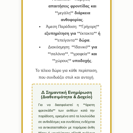
απαιτήσεις
φροντίδας
και
**μεγάλη**
διάρκεια
ανθοφορίας
.
Άμεση Παράδοση:
**Γρήγορη**
εξυπηρέτηση
για
**έκτακτα**
ή
**επείγοντα**
δώρα
.
Διακόσμηση:
**Ιδανικό**
για
**σαλόνια**, **γραφεία**
και
**χώρους**
υποδοχής
.
Το τέλειο δώρο για κάθε περίσταση,
που συνδυάζει στυλ και αντοχή.
⚠️ Σημαντική Ενημέρωση
(Διαθεσιμότητα & Δοχείο)
Για να διασφαλιστεί η **άριστη
φρεσκάδα** των ανθέων κατά την
παράδοση, ορισμένα από τα λουλούδια
σε ανθοδέσμες και συνθέσεις ενδέχεται
να αντικατασταθούν με παρόμοια άνθη