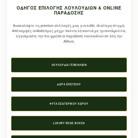
ΟΔΗΓΌΣ ΕΠΙΛΟΓΉΣ ΛΟΥΛΟΥΔΙΏΝ & ONLINE
ΠΑΡΆΔΟΣΗΣ
Ανακαλύψτε τις premium συλλογές μας για κάθε ιδιαίτερη στιγμή.
Από κομψές ανθοδέσμες μέχρι πολυτελή κουτιά με τριαντάφυλλα,
εγγυόμαστε την πιο φρέσκια παράδοση λουλουδιών σε όλη την
Αθήνα.
ΛΟΥΛΟΎΔΙΑ ΓΕΝΕΘΛΊΩΝ
ΔΏΡΑ ΕΠΕΤΕΊΟΥ
ΦΥΤΆ ΕΣΩΤΕΡΙΚΟΎ ΧΏΡΟΥ
LUXURY ROSE BOXES