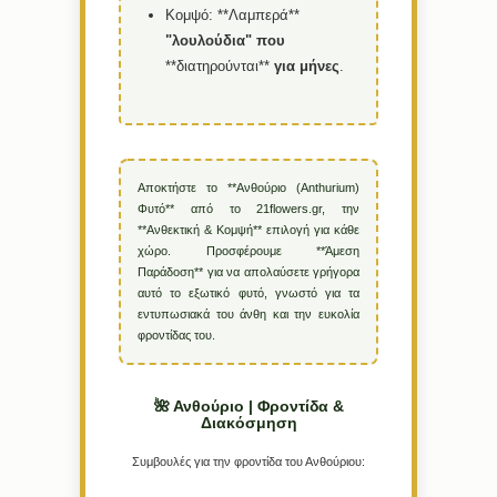
Κομψό:
**Λαμπερά**
"λουλούδια"
που
**διατηρούνται**
για
μήνες
.
Αποκτήστε το **Ανθούριο (Anthurium)
Φυτό** από το 21flowers.gr, την
**Ανθεκτική & Κομψή** επιλογή για κάθε
χώρο. Προσφέρουμε **Άμεση
Παράδοση** για να απολαύσετε γρήγορα
αυτό το εξωτικό φυτό, γνωστό για τα
εντυπωσιακά του άνθη και την ευκολία
φροντίδας του.
🌺 Ανθούριο | Φροντίδα &
Διακόσμηση
Συμβουλές για την φροντίδα του Ανθούριου: