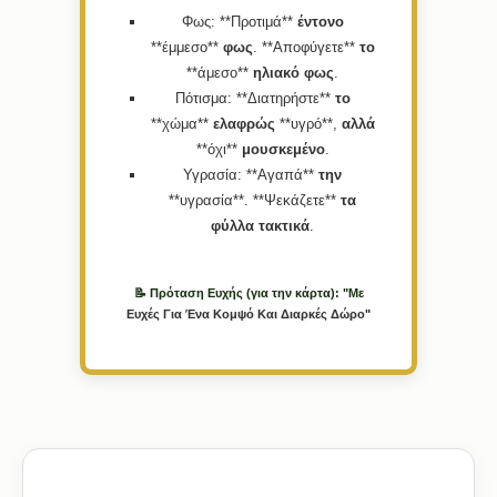
Φως:
**Προτιμά**
έντονο
**έμμεσο**
φως
. **Αποφύγετε**
το
**άμεσο**
ηλιακό
φως
.
Πότισμα:
**Διατηρήστε**
το
**χώμα**
ελαφρώς
**υγρό**,
αλλά
**όχι**
μουσκεμένο
.
Υγρασία:
**Αγαπά**
την
**υγρασία**. **Ψεκάζετε**
τα
φύλλα
τακτικά
.
📝 Πρόταση Ευχής (για την κάρτα): "Με
Ευχές
Για
Ένα
Κομψό
Και
Διαρκές
Δώρο
"