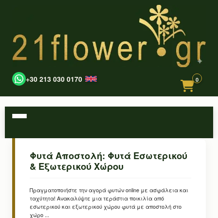
+30 213 030 0170
0
Φυτά Αποστολή: Φυτά Εσωτερικού
& Εξωτερικού Χώρου
Πραγματοποιήστε την αγορά φυτών online με ασφάλεια και
ταχύτητα! Ανακαλύψτε μια τεράστια ποικιλία από
εσωτερικού και εξωτερικού χώρου φυτά με αποστολή στο
χώρο ...