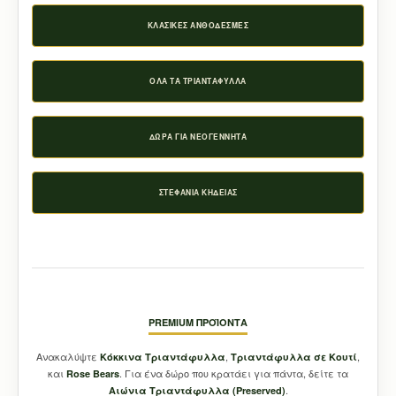
ΚΛΑΣΙΚΈΣ ΑΝΘΟΔΈΣΜΕΣ
ΌΛΑ ΤΑ ΤΡΙΑΝΤΆΦΥΛΛΑ
ΔΏΡΑ ΓΙΑ ΝΕΟΓΈΝΝΗΤΑ
ΣΤΕΦΆΝΙΑ ΚΗΔΕΊΑΣ
PREMIUM ΠΡΟΪΌΝΤΑ
Ανακαλύψτε
,
,
Κόκκινα Τριαντάφυλλα
Τριαντάφυλλα σε Κουτί
και
. Για ένα δώρο που κρατάει για πάντα, δείτε τα
Rose Bears
.
Aιώνια Τριαντάφυλλα (Preserved)