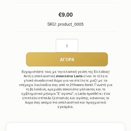
€9.00
SKU:
product_0005
Ευχαριστήστε τους με την κλασική γεύση της Ελλάδας!
Αυτή η απολαυστική
είναι το τέλειο
σοκολάτα Lacta
γλυκό συνοδευτικό δώρο για να στείλετε μαζί με τα
υπέροχα λουλούδια σας από το 21flowers.florist. Γνωστή για
τη βελούδινη, κρεμώδη σοκολάτα γάλακτος και το
εμβληματικό μήνυμα "Σ' αγαπώ", η Lacta προσθέτει ένα
επιπλέον επίπεδο ζεστασιάς και αγάπης, κάνοντας το
δώρο σας ακόμα πιο απολαυστικό και πραγματικά
εγκάρδιο.