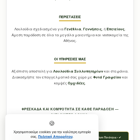
ΠΕΡΙΣΤΆΣΕΙΣ
Λουλούδια σχεδιασμένα για
,
, ή
.
Γενέθλια
Γεννήσεις
Επετείους
Άμεση παράδοση σε όλα τα μεγάλα μαιευτήρια και νοσοκομεία της
Αθήνας.
ΟΙ ΥΠΗΡΕΣΊΕΣ ΜΑΣ
Αξιόπιστη αποστολή για
και στεφάνια.
Λουλούδια Συλλυπητηρίων
Διακοσμήστε τον επαγγελματικό σας χώρο με
και
Φυτά Γραφείου
κομψές
.
Ορχιδέες
ΦΡΕΣΚΆΔΑ ΚΑΙ ΚΟΜΨΌΤΗΤΑ ΣΕ ΚΆΘΕ ΠΑΡΆΔΟΣΗ —
21FLOWERS ΑΘΉΝΑ.
🍪
Χρησιμοποιούμε cookies για την καλύτερη εμπειρία
σας.
Πολιτική Απορρήτου
.
✔ Αυθημερόν Παράδοση • ✔ Φρέσκα Καθημερινά • ✔ Premium Ποιότητα • ✔