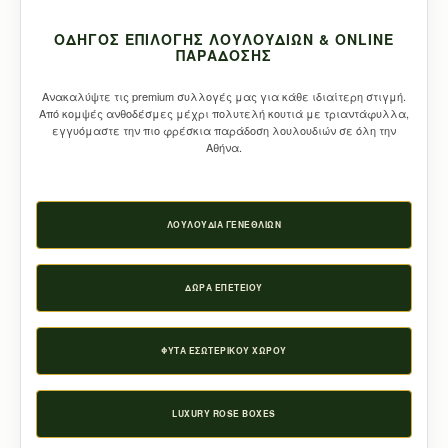
ΟΔΗΓΌΣ ΕΠΙΛΟΓΉΣ ΛΟΥΛΟΥΔΙΏΝ & ONLINE
ΠΑΡΆΔΟΣΗΣ
Ανακαλύψτε τις premium συλλογές μας για κάθε ιδιαίτερη στιγμή.
Από κομψές ανθοδέσμες μέχρι πολυτελή κουτιά με τριαντάφυλλα,
εγγυόμαστε την πιο φρέσκια παράδοση λουλουδιών σε όλη την
Αθήνα.
ΛΟΥΛΟΎΔΙΑ ΓΕΝΕΘΛΊΩΝ
ΔΏΡΑ ΕΠΕΤΕΊΟΥ
ΦΥΤΆ ΕΣΩΤΕΡΙΚΟΎ ΧΏΡΟΥ
LUXURY ROSE BOXES