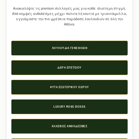
Ανακαλύψτε τις premium συλλογές μας για κάθε ιδιαίτερη στιγμή.
Από κομψές ανθοδέσμες μέχρι πολυτελή κουτιά με τριαντάφυλλα,
εγγυόμαστε την πιο φρέσκια παράδοση λουλουδιών σε όλη την
Αθήνα.
ΛΟΥΛΟΎΔΙΑ ΓΕΝΕΘΛΊΩΝ
ΔΏΡΑ ΕΠΕΤΕΊΟΥ
ΦΥΤΆ ΕΣΩΤΕΡΙΚΟΎ ΧΏΡΟΥ
LUXURY ROSE BOXES
ΚΛΑΣΙΚΈΣ ΑΝΘΟΔΈΣΜΕΣ