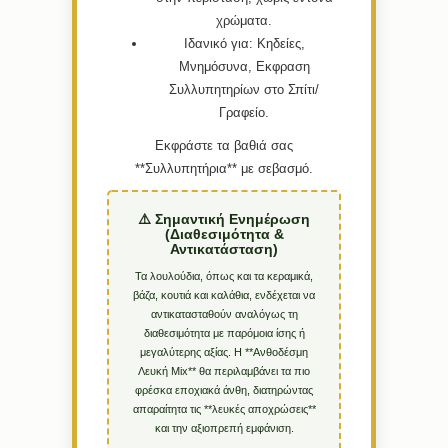
χρώματα.
Ιδανικό για:
Κηδείες,
Μνημόσυνα, Εκφραση
Συλλυπητηρίων στο Σπίτι/
Γραφείο.
Εκφράστε τα βαθιά σας
**Συλλυπητήρια** με σεβασμό.
⚠️ Σημαντική Ενημέρωση
(Διαθεσιμότητα &
Αντικατάσταση)
Τα λουλούδια, όπως και τα κεραμικά,
βάζα, κουτιά και καλάθια, ενδέχεται να
αντικατασταθούν αναλόγως τη
διαθεσιμότητα με παρόμοια ίσης ή
μεγαλύτερης αξίας. Η **Ανθοδέσμη
Λευκή Mix** θα περιλαμβάνει τα πιο
φρέσκα εποχιακά άνθη, διατηρώντας
απαραίτητα τις **λευκές αποχρώσεις**
και την αξιοπρεπή εμφάνιση.