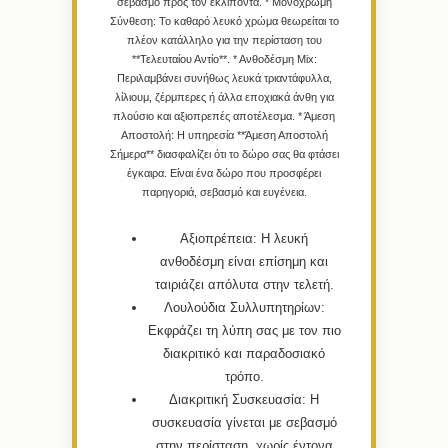
σεβασμό προς τον εκλιπόντα. *
Μονόχρωμη
Σύνθεση:
Το καθαρό λευκό χρώμα θεωρείται το
πλέον κατάλληλο για την περίσταση του
**Τελευταίου Αντίο**. *
Ανθοδέσμη Mix:
Περιλαμβάνει συνήθως λευκά τριαντάφυλλα,
λίλιουμ, ζέρμπερες ή άλλα εποχιακά άνθη για
πλούσιο και αξιοπρεπές αποτέλεσμα. *
Άμεση
Αποστολή:
Η υπηρεσία **Άμεση Αποστολή
Σήμερα** διασφαλίζει ότι το δώρο σας θα φτάσει
έγκαιρα. Είναι ένα δώρο που προσφέρει
παρηγοριά, σεβασμό και ευγένεια.
Αξιοπρέπεια:
Η λευκή
ανθοδέσμη είναι επίσημη και
ταιριάζει απόλυτα στην τελετή.
Λουλούδια Συλλυπητηρίων:
Εκφράζει τη λύπη σας με τον πιο
διακριτικό και παραδοσιακό
τρόπο.
Διακριτική Συσκευασία:
Η
συσκευασία γίνεται με σεβασμό
στην περίσταση, χωρίς έντονα