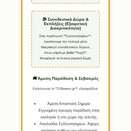
🎁 Συνοδευτικά Δώρα &
Εκπλήξεις (Εξαιρετική
Διακριτικότητα)
Στην περίπτωση **Συλλυπητηρίων**,
προτείνουμε την επιλογή μόνο
διακριτικών συνοδευτικών δώρων,
όπως κάρτα με βαθιά **ευχή**.
Αποφύγετε τα έντονα γιορτινά δώρα.
🚚 Άμεση Παράδοση & Σεβασμός
Επιλέγοντας το **21flowers.gr**, εξασφαλίζετε:
Άμεση Αποστολή Σήμερα:
Εγγυημένη έγκαιρη παράδοση στην
εκκλησία ή στο χώρο της τελετής.
Λουλούδια Συλλυπητηρίων:
Άψογη
ποιότητα ανθέων και αξιοπρεπής