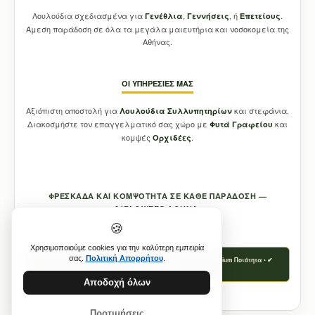
Λουλούδια σχεδιασμένα για
,
, ή
.
Γενέθλια
Γεννήσεις
Επετείους
Άμεση παράδοση σε όλα τα μεγάλα μαιευτήρια και νοσοκομεία της
Αθήνας.
ΟΙ ΥΠΗΡΕΣΊΕΣ ΜΑΣ
Αξιόπιστη αποστολή για
και στεφάνια.
Λουλούδια Συλλυπητηρίων
Διακοσμήστε τον επαγγελματικό σας χώρο με
και
Φυτά Γραφείου
κομψές
.
Ορχιδέες
ΦΡΕΣΚΆΔΑ ΚΑΙ ΚΟΜΨΌΤΗΤΑ ΣΕ ΚΆΘΕ ΠΑΡΆΔΟΣΗ —
21FLOWERS ΑΘΉΝΑ.
🍪
Χρησιμοποιούμε cookies για την καλύτερη εμπειρία
σας.
Πολιτική Απορρήτου
.
✔ Αυθημερόν Παράδοση • ✔ Φρέσκα Καθημερινά • ✔ Premium Ποιότητα • ✔
Εγγύηση 21flowers
Αποδοχή όλων
Προτιμήσεις