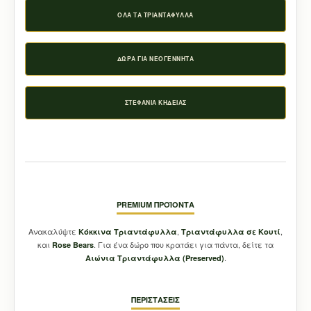
ΌΛΑ ΤΑ ΤΡΙΑΝΤΆΦΥΛΛΑ
ΔΏΡΑ ΓΙΑ ΝΕΟΓΈΝΝΗΤΑ
ΣΤΕΦΆΝΙΑ ΚΗΔΕΊΑΣ
PREMIUM ΠΡΟΪΌΝΤΑ
Ανακαλύψτε
,
,
Κόκκινα Τριαντάφυλλα
Τριαντάφυλλα σε Κουτί
και
. Για ένα δώρο που κρατάει για πάντα, δείτε τα
Rose Bears
.
Aιώνια Τριαντάφυλλα (Preserved)
ΠΕΡΙΣΤΆΣΕΙΣ