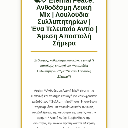
🕊️🤍 Eternal Peace:
Ανθοδέσμη Λευκή
Mix | Λουλούδια
Συλλυπητηρίων |
Ένα Τελευταίο Αντίο |
Άμεση Αποστολή
Σήμερα
Σεβασμός, καθαρότητα και αιώνια ειρήνη! Η
κατάλληλη επιλογή για **Λουλούδια
Συλλυπητηρίων** με **Άμεση Αποστολή
Σήμερα**!
Αυτή η **Ανθοδέσμη Λευκή Mix** είναι η πιο
ευγενική και επίσημη επιλογή για να εκφράσετε
τα βαθύτερα **Συλλυπητήριά** σας. Η σύνθεση
περιλαμβάνει μια ποικιλία λευκών ανθέων,
συμβολίζοντας την αγνότητα της ψυχής και την
ειρήνη: *
Λευκά Άνθη:
Συμβολίζουν την
αγνότητα, την αιώνια ειρήνη και τον ειλικρινή