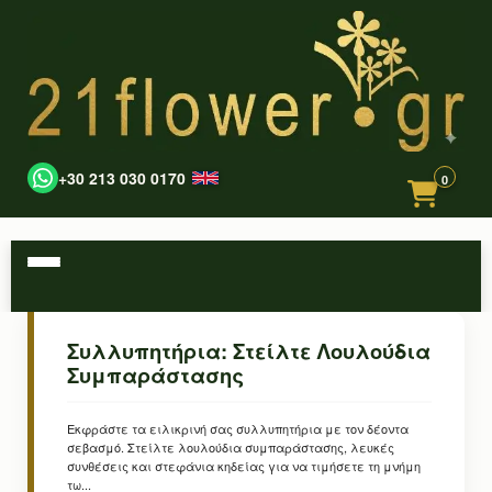
+30 213 030 0170
0
Συλλυπητήρια: Στείλτε Λουλούδια
Συμπαράστασης
Εκφράστε τα ειλικρινή σας συλλυπητήρια με τον δέοντα
σεβασμό. Στείλτε λουλούδια συμπαράστασης, λευκές
συνθέσεις και στεφάνια κηδείας για να τιμήσετε τη μνήμη
τω...