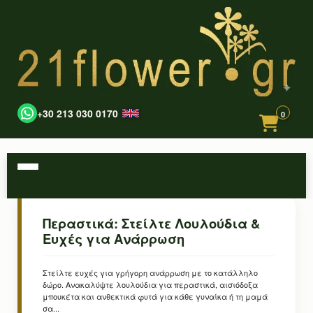
+30 213 030 0170
0
Περαστικά: Στείλτε Λουλούδια &
Ευχές για Ανάρρωση
Στείλτε ευχές για γρήγορη ανάρρωση με το κατάλληλο
δώρο. Ανακαλύψτε λουλούδια για περαστικά, αισιόδοξα
μπουκέτα και ανθεκτικά φυτά για κάθε γυναίκα ή τη μαμά
σα...