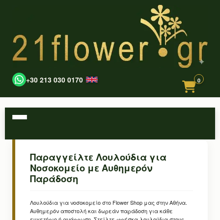
+30 213 030 0170
0
Παραγγείλτε Λουλούδια για
Νοσοκομείο με Αυθημερόν
Παράδοση
Λουλούδια για νοσοκομείο στο Flower Shop μας στην Αθήνα.
Αυθημερόν αποστολή και δωρεάν παράδοση για κάθε
ευχετήριο ή ανάρρωση. Στείλτε φρέσκα λουλούδια στους