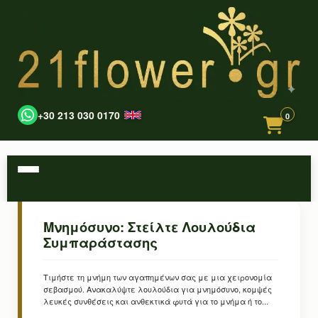
+30 213 030 0170
0
Μνημόσυνο: Στείλτε Λουλούδια
Συμπαράστασης
Τιμήστε τη μνήμη των αγαπημένων σας με μια χειρονομία
σεβασμού. Ανακαλύψτε λουλούδια για μνημόσυνο, κομψές
λευκές συνθέσεις και ανθεκτικά φυτά για το μνήμα ή το...