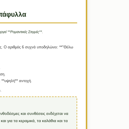
ντάφυλλα
γεί **Ρομαντικές Στιγμές**.
σας. Ο αριθμός 6 συχνά υποδηλώνει: **"Θέλω
.
ση.
 **υψηλή** αντοχή.
.
νθοδέσμες και συνθέσεις ενδέχεται να
αι για τα κεραμικά, τα καλάθια και τα