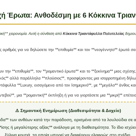
χή Έρωτα: Ανθοδέσμη με 6 Κόκκινα Τρια
τική** χειρονομία. Αυτή η σύνθεση από
Κόκκινα Τριαντάφυλλα Πολυτελείας
δημιουρ
ιος αριθμός για να δηλώσετε την **επιθυμία** και τον **νεογέννητο** έρωτά 
ν την **επιθυμία**, τον **ρομαντικό έρωτα** και το **ξεκίνημα** μιας σχέσης
τικός** αλλά παράλληλα **πλούσιος**, προσφέροντας μια ισορροπημένη δήλω
τάφυλλα **Luxury, εισαγόμενα από τον Ισημερινό**, με **μεγάλο** άνθος και
ντεβού**, μια **ρομαντική** έκπληξη ή για να γιορτάσετε μια **μικρή** επέτειο
⚠️ Σημαντική Ενημέρωση (Διαθεσιμότητα & Δοχείο)
κάδα** των ανθέων κατά την παράδοση, ορισμένα από τα λουλούδια σε α
σης ή μεγαλύτερης αξίας** ανάλογα με τη διαθεσιμότητα. Το ίδιο ισχύει κ
ξύλινα κουτιά, τα οποία μπορεί να διαφέρουν ελαφρώς στο σχέδιο.