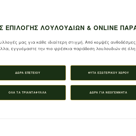
Σ ΕΠΙΛΟΓΉΣ ΛΟΥΛΟΥΔΙΏΝ & ONLINE ΠΑΡ
υλλογές μας για κάθε ιδιαίτερη στιγμή. Από κομψές ανθοδέσμες
λλα, εγγυόμαστε την πιο φρέσκια παράδοση λουλουδιών σε όλη 
ΔΏΡΑ ΕΠΕΤΕΊΟΥ
ΦΥΤΆ ΕΣΩΤΕΡΙΚΟΎ ΧΏΡΟΥ
ΌΛΑ ΤΑ ΤΡΙΑΝΤΆΦΥΛΛΑ
ΔΏΡΑ ΓΙΑ ΝΕΟΓΈΝΝΗΤΑ