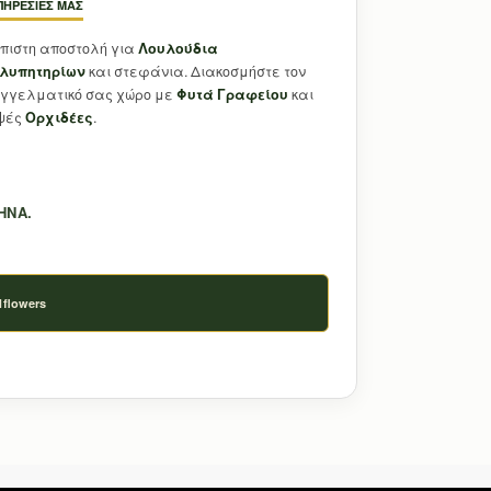
ΠΗΡΕΣΊΕΣ ΜΑΣ
όπιστη αποστολή για
Λουλούδια
λυπητηρίων
και στεφάνια. Διακοσμήστε τον
γγελματικό σας χώρο με
Φυτά Γραφείου
και
ψές
Ορχιδέες
.
ΉΝΑ.
flowers