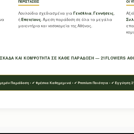
ΠΕΡΙΣΤΆΣΕΙΣ
ΟΙ Υ
Λουλούδια σχεδιασμένα για
Γενέθλια
,
Γεννήσεις
,
Αξι
ένα
ή
Επετείους
. Άμεση παράδοση σε όλα τα μεγάλα
Συλ
μαιευτήρια και νοσοκομεία της Αθήνας.
επα
κομ
ΣΚΆΔΑ ΚΑΙ ΚΟΜΨΌΤΗΤΑ ΣΕ ΚΆΘΕ ΠΑΡΆΔΟΣΗ — 21FLOWERS ΑΘ
μερόν Παράδοση • ✔ Φρέσκα Καθημερινά • ✔ Premium Ποιότητα • ✔ Εγγύηση 21