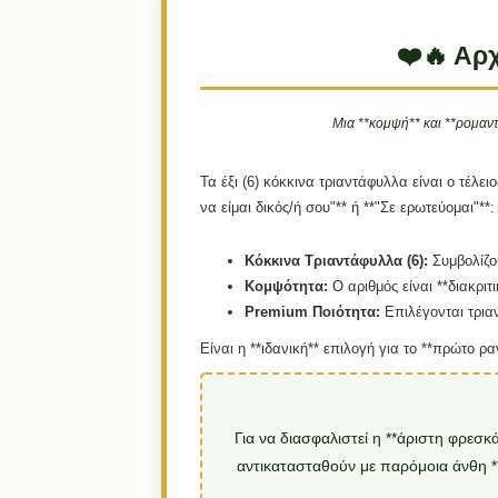
❤️🔥 Αρ
Μια **κομψή** και **ρομαν
Τα έξι (6) κόκκινα τριαντάφυλλα είναι ο τέλε
να είμαι δικός/ή σου"** ή **"Σε ερωτεύομαι"**:
Κόκκινα Τριαντάφυλλα (6):
Συμβολίζου
Κομψότητα:
Ο αριθμός είναι **διακρι
Premium Ποιότητα:
Επιλέγονται τριαν
Είναι η **ιδανική** επιλογή για το **πρώτο ρα
Για να διασφαλιστεί η **άριστη φρεσ
αντικατασταθούν με παρόμοια άνθη **ί