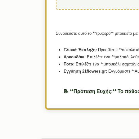
Συνοδεύστε αυτό το **τρυφερό** μπουκέτο με:
Γλυκιά Έκπληξη:
Προσθέστε **σοκολατάκι
Αρκουδάκι:
Επιλέξτε ένα **μαλακό, λούτ
Ποτά:
Επιλέξτε ένα **μπουκάλι σαμπάνια
Εγγύηση 21flowers.gr:
Εγγυόμαστε **Αυ
📝 **Πρόταση Ευχής:** Το πάθος