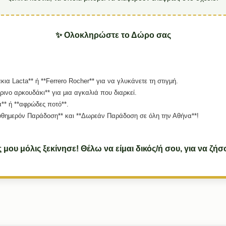
✨ Ολοκληρώστε το Δώρο σας
α Lacta** ή **Ferrero Rocher** για να γλυκάνετε τη στιγμή.
ρινο αρκουδάκι** για μια αγκαλιά που διαρκεί.
** ή **αφρώδες ποτό**.
θημερόν Παράδοση** και **Δωρεάν Παράδοση σε όλη την Αθήνα**!
 μου μόλις ξεκίνησε! Θέλω να είμαι δικός/ή σου, για να ζήσ