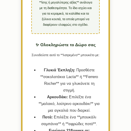
**ίσης ή μεγαλύτερης αξίας** ανάλογα
με τη διαθεσιμότητα. Το ίδιο ισχύει και
για τα κεραμικά, τα καλάθια και τα
ξύλινα κουτιά, τα οποία μπορεί να
διαφέρουν ελαφρώς στο σχέδιο.
✨ Ολοκληρώστε το Δώρο σας
Συνοδεύστε αυτό το **λατρεμένο** μπουκέτο με:
Γλυκιά Έκπληξη:
Προσθέστε
**σοκολατάκια Lacta** ή **Ferrero
Rocher** για να γλυκάνετε τη
στιγμή.
Αρκουδάκι:
Επιλέξτε ένα
**μαλακό, λούτρινο αρκουδάκι** για
μια αγκαλιά που διαρκεί.
Ποτά:
Επιλέξτε ένα **μπουκάλι
σαμπάνια** ή **αφρώδες ποτό**.
Εγγύηση 21flowers.gr: