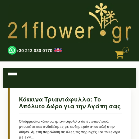
+30 213 030 0170
0
Κόκκινα Τριαντάφυλλα: Το
Απόλυτο Δώρο για την Αγάπη σας
Ολόφρεσκα κόκκινα τριαντάφυλλα σε εντυπωσιακά
μπουκέτα και ανθοδέσμες με αυθημερόν αποστολή στην
Αθήνα. Άμεση παράδοση σε όλες τις περιοχές και το κέντρο
με εγγ...