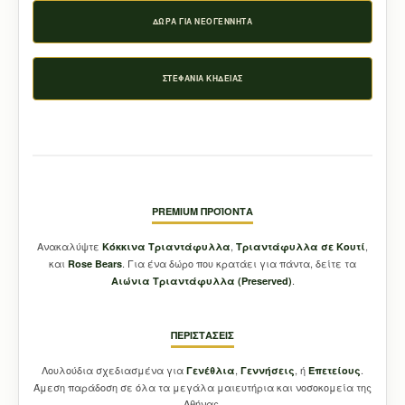
ΔΏΡΑ ΓΙΑ ΝΕΟΓΈΝΝΗΤΑ
ΣΤΕΦΆΝΙΑ ΚΗΔΕΊΑΣ
PREMIUM ΠΡΟΪΌΝΤΑ
Ανακαλύψτε
,
,
Κόκκινα Τριαντάφυλλα
Τριαντάφυλλα σε Κουτί
και
. Για ένα δώρο που κρατάει για πάντα, δείτε τα
Rose Bears
.
Aιώνια Τριαντάφυλλα (Preserved)
ΠΕΡΙΣΤΆΣΕΙΣ
Λουλούδια σχεδιασμένα για
,
, ή
.
Γενέθλια
Γεννήσεις
Επετείους
Άμεση παράδοση σε όλα τα μεγάλα μαιευτήρια και νοσοκομεία της
Αθήνας.