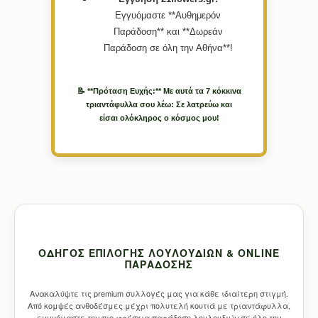
Εγγυόμαστε **Αυθημερόν
Παράδοση** και **Δωρεάν
Παράδοση σε όλη την Αθήνα**!
📝 **Πρόταση Ευχής:** Με αυτά τα 7 κόκκινα
τριαντάφυλλα σου λέω: Σε λατρεύω και
είσαι ολόκληρος ο κόσμος μου!
ΟΔΗΓΌΣ ΕΠΙΛΟΓΉΣ ΛΟΥΛΟΥΔΙΏΝ & ONLINE
ΠΑΡΆΔΟΣΗΣ
Ανακαλύψτε τις premium συλλογές μας για κάθε ιδιαίτερη στιγμή.
Από κομψές ανθοδέσμες μέχρι πολυτελή κουτιά με τριαντάφυλλα,
εγγυόμαστε την πιο φρέσκια παράδοση λουλουδιών σε όλη την