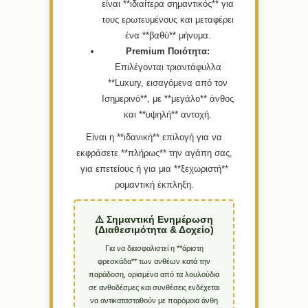
είναι **ιδιαίτερα σημαντικός** για
τους ερωτευμένους και μεταφέρει
ένα **βαθύ** μήνυμα.
Premium Ποιότητα:
Επιλέγονται τριαντάφυλλα
**Luxury, εισαγόμενα από τον
Ισημερινό**, με **μεγάλο** άνθος
και **υψηλή** αντοχή.
Είναι η **ιδανική** επιλογή για να
εκφράσετε **πλήρως** την αγάπη σας,
για επετείους ή για μια **ξεχωριστή**
ρομαντική έκπληξη.
⚠️ Σημαντική Ενημέρωση
(Διαθεσιμότητα & Δοχείο)
Για να διασφαλιστεί η **άριστη
φρεσκάδα** των ανθέων κατά την
παράδοση, ορισμένα από τα λουλούδια
σε ανθοδέσμες και συνθέσεις ενδέχεται
να αντικατασταθούν με παρόμοια άνθη