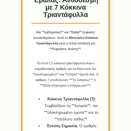
Έρωτας: Ανθοδέσμη
με 7 Κόκκινα
Τριαντάφυλλα
Μια **εμβληματική** και **βαθιά** έκφραση
συναισθημάτων. Αυτό το
Μπουκέτο Κόκκινα
Τριαντάφυλλα
είναι η τέλεια απόδειξη για
**Εκφράσεις Αγάπης**.
Τα επτά (7) κόκκινα τριαντάφυλλα είναι ο
παραδοσιακός αριθμός για να δηλώσετε τον
**ολοκληρωμένο** και **πλήρη** έρωτά σας. Ο
αριθμός 7 υποδηλώνει: **"Σε λατρεύω"** ή
**"Είσαι ολόκληρος ο κόσμος μου"**:
Κόκκινα Τριαντάφυλλα (7):
Συμβολίζουν τη **λατρεία**, τον
**ολοκληρωμένο έρωτα** και το
**απόλυτο πάθος**.
Έντονη Σημασία:
Ο αριθμός