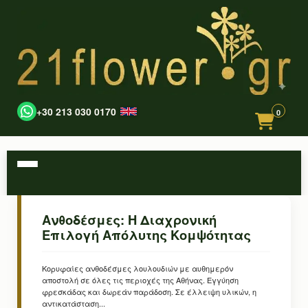
+30 213 030 0170
0
Ανθοδέσμες: Η Διαχρονική
Επιλογή Απόλυτης Κομψότητας
Κορυφαίες ανθοδέσμες λουλουδιών με αυθημερόν
αποστολή σε όλες τις περιοχές της Αθήνας. Εγγύηση
φρεσκάδας και δωρεάν παράδοση. Σε έλλειψη υλικών, η
αντικατάσταση...