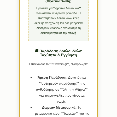
(Φρέσκα Άνθη)
Πρόκειται για **φρέσκα λουλούδια**
που απαιτούν νερό και φροντίδα. Η
ποσότητα των λουλουδιών και η
ακριβής απόχρωση του ροζ μπορεί να
διαφέρουν ελαφρώς ανάλογα με τη
διαθεσιμότητα και την εποχή.
🚚 Παράδοση Λουλουδιών:
Ταχύτητα & Εγγύηση
Επιλέγοντας το **21flowers.gr**, εξασφαλίζετε:
Άμεση Παράδοση:
Δυνατότητα
**αυθημερόν παράδοσης** της
ανθοδέσμης σε **όλη την Αθήνα**
για παραγγελίες που γίνονται
νωρίς.
Δωρεάν Μεταφορικά:
Τα
μεταφορικά είναι **δωρεάν** για τις