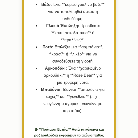
Βάζο:
Ένα **κομψό γυάλινο βάζο**
για να τοποθετηθεί άμεσα η
ανθοδέσμη.
Γλυκιά Έκπληξη:
Προσθέστε
**κουτί σοκολατάκια** ή
**πραλίνες**.
Ποτό:
Επιλέξτε μια **σαμπάνια**,
**κρασί** ή **λικέρ** για να
συνοδεύσετε τη γιορτή.
Αρκουδάκι:
Ένα **χαριτωμένο
αρκουδάκι** ή **Rose Bear** για
μια τρυφερή νότα.
Μπαλόνια:
Ιδανικά **μπαλόνια για
ευχές** και **γενέθλια** (π.χ.,
νεογέννητο αγοράκι, νεογέννητο
κοριτσάκι).
📝 **Πρόταση Ευχής:** Αυτά τα κόκκινα και
ροζ λουλούδια εκφράζουν το αιώνιο πάθος