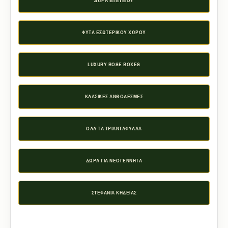
ΔΏΡΑ ΕΠΕΤΕΊΟΥ
ΦΥΤΆ ΕΣΩΤΕΡΙΚΟΎ ΧΏΡΟΥ
LUXURY ROSE BOXES
ΚΛΑΣΙΚΈΣ ΑΝΘΟΔΈΣΜΕΣ
ΌΛΑ ΤΑ ΤΡΙΑΝΤΆΦΥΛΛΑ
ΔΏΡΑ ΓΙΑ ΝΕΟΓΈΝΝΗΤΑ
ΣΤΕΦΆΝΙΑ ΚΗΔΕΊΑΣ