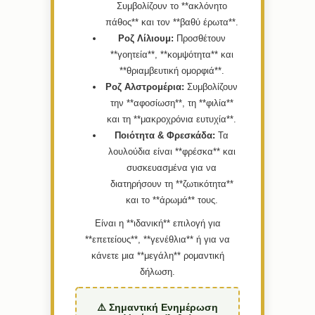
Συμβολίζουν το **ακλόνητο
πάθος** και τον **βαθύ έρωτα**.
Ροζ Λίλιουμ:
Προσθέτουν
**γοητεία**, **κομψότητα** και
**θριαμβευτική ομορφιά**.
Ροζ Αλστρομέρια:
Συμβολίζουν
την **αφοσίωση**, τη **φιλία**
και τη **μακροχρόνια ευτυχία**.
Ποιότητα & Φρεσκάδα:
Τα
λουλούδια είναι **φρέσκα** και
συσκευασμένα για να
διατηρήσουν τη **ζωτικότητα**
και το **άρωμά** τους.
Είναι η **ιδανική** επιλογή για
**επετείους**, **γενέθλια** ή για να
κάνετε μια **μεγάλη** ρομαντική
δήλωση.
⚠️ Σημαντική Ενημέρωση