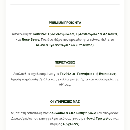
PREMIUM ΠΡΟΪΌΝΤΑ
Ανακαλύψτε
,
,
Κόκκινα Τριαντάφυλλα
Τριαντάφυλλα σε Κουτί
και
. Για ένα δώρο που κρατάει για πάντα, δείτε τα
Rose Bears
.
Aιώνια Τριαντάφυλλα (Preserved)
ΠΕΡΙΣΤΆΣΕΙΣ
Λουλούδια σχεδιασμένα για
,
, ή
.
Γενέθλια
Γεννήσεις
Επετείους
Άμεση παράδοση σε όλα τα μεγάλα μαιευτήρια και νοσοκομεία της
Αθήνας.
ΟΙ ΥΠΗΡΕΣΊΕΣ ΜΑΣ
Αξιόπιστη αποστολή για
και στεφάνια.
Λουλούδια Συλλυπητηρίων
Διακοσμήστε τον επαγγελματικό σας χώρο με
και
Φυτά Γραφείου
κομψές
.
Ορχιδέες