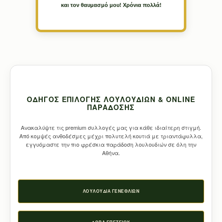
και τον θαυμασμό μου! Χρόνια πολλά!
ΟΔΗΓΌΣ ΕΠΙΛΟΓΉΣ ΛΟΥΛΟΥΔΙΏΝ & ONLINE
ΠΑΡΆΔΟΣΗΣ
Ανακαλύψτε τις premium συλλογές μας για κάθε ιδιαίτερη στιγμή.
Από κομψές ανθοδέσμες μέχρι πολυτελή κουτιά με τριαντάφυλλα,
εγγυόμαστε την πιο φρέσκια παράδοση λουλουδιών σε όλη την
Αθήνα.
ΛΟΥΛΟΎΔΙΑ ΓΕΝΕΘΛΊΩΝ