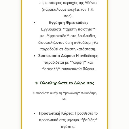
περισσότερες περιοχές της Αθήνας
(παρακαλούμε ελέγξτε τον Τ.Κ.
σας).
Εγγύηση Φρεσκάδας:
Εγγυόμαστε **άριστη ποιότητα**
και **φρεσκάδα** στα λουλούδια,
διασφαλίζοντας ότι η ανθοδέσμη θα
παραδοθεί σε άριστη κατάσταση.
Συσκευασία Δώρου:
Η ανθοδέσμη
παραδίδεται με **κομψή** και
**ασφαλή** συσκευασία δώρου.
✨ Ολοκληρώστε το Δώρο σας
Συνοδεύστε αυτήν τη **μοναδική** ανθοδέσμη
με:
Προσωπική Κάρτα:
Προσθέστε το
προσωπικό σας μήνυμα **βαθιάς**
αγάπης.