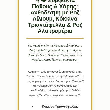
💐❤️ Συμφωνία
Πάθους & Χάρης:
Ανθοδέσμη με Ροζ
Λίλιουμ, Κόκκινα
Τριαντάφυλλα & Ροζ
Αλστρομέρια
Μια **επιβλητική** και **ρομαντική** σύνθεση.
Αυτή η ανθοδέσμη είναι ιδανική για **Αγορά
Online με Άμεση Παράδοση** και φέρνει τα πιο
**Φρέσκα Λουλούδια** στην πόρτα σας.
Αυτή η **πλούσια** ανθοδέσμη συνδυάζει την
**ένταση** του κόκκινου με τη **γλυκύτητα** του
ροζ, δημιουργώντας ένα δώρο γεμάτο **πάθος**
και **θαυμασμό**. Ο συνδυασμός των
λουλουδιών στέλνει ένα μήνυμα **βαθιάς
αγάπης** και **μακροχρόνιας αφοσίωσης**:
Κόκκινα Τριαντάφυλλα: