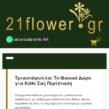
+30 213 030 0170
0
Τριαντάφυλλα: Το Ιδανικό Δώρο
για Κάθε Σας Περίσταση
Ολόφρεσκα κόκκινα τριαντάφυλλα, μπουκέτα και
ανθοδέσμες με αυθημερόν αποστολή στην Αθήνα. Άμεση
παράδοση σε όλες τις περιοχές και το κέντρο με εγγύηση
φρεσκάδας...