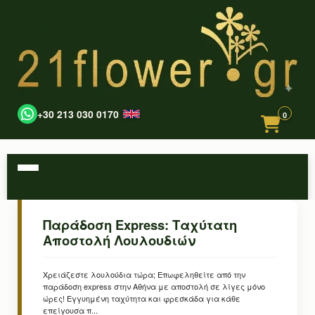
+30 213 030 0170
0
Παράδοση Express: Ταχύτατη
Αποστολή Λουλουδιών
Χρειάζεστε λουλούδια τώρα; Επωφεληθείτε από την
παράδοση express στην Αθήνα με αποστολή σε λίγες μόνο
ώρες! Εγγυημένη ταχύτητα και φρεσκάδα για κάθε
επείγουσα π...