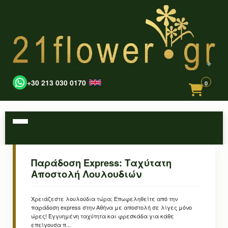
+30 213 030 0170
0
Παράδοση Express: Ταχύτατη
Αποστολή Λουλουδιών
Χρειάζεστε λουλούδια τώρα; Επωφεληθείτε από την
παράδοση express στην Αθήνα με αποστολή σε λίγες μόνο
ώρες! Εγγυημένη ταχύτητα και φρεσκάδα για κάθε
επείγουσα π...