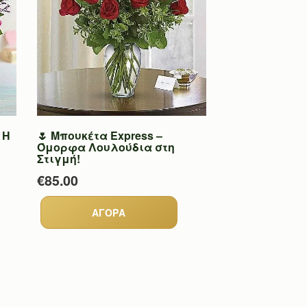
 Η
🌷 Μπουκέτα Express –
Όμορφα Λουλούδια στη
Στιγμή!
€85.00