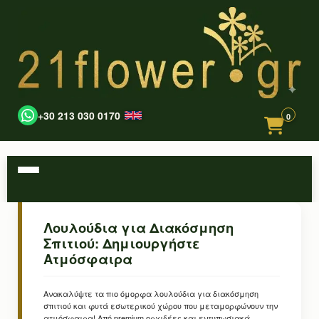
+30 213 030 0170
0
Λουλούδια για Διακόσμηση
Σπιτιού: Δημιουργήστε
Ατμόσφαιρα
Ανακαλύψτε τα πιο όμορφα λουλούδια για διακόσμηση
σπιτιού και φυτά εσωτερικού χώρου που μεταμορφώνουν την
ατμόσφαιρα! Από premium ορχιδέες και εντυπωσιακά