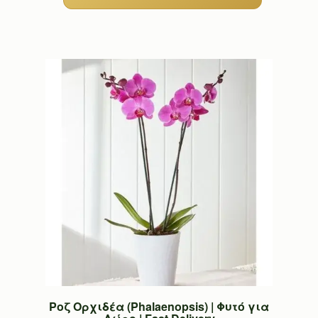
Ροζ Ορχιδέα (Phalaenopsis) | Φυτό για