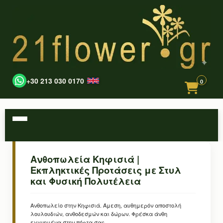
+30 213 030 0170
0
Ανθοπωλεία Κηφισιά |
Εκπληκτικές Προτάσεις με Στυλ
και Φυσική Πολυτέλεια
Ανθοπωλείο στην Κηφισιά. Άμεση, αυθημερόν αποστολή
λουλουδιών, ανθοδεσμών και δώρων. Φρέσκα άνθη
εγγυημένα στην πόρτα σας.