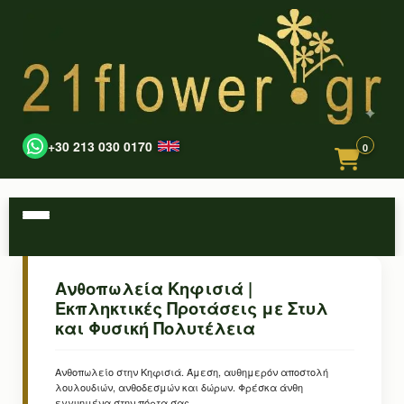
+30 213 030 0170
0
Ανθοπωλεία Κηφισιά |
Εκπληκτικές Προτάσεις με Στυλ
και Φυσική Πολυτέλεια
Ανθοπωλείο στην Κηφισιά. Άμεση, αυθημερόν αποστολή
λουλουδιών, ανθοδεσμών και δώρων. Φρέσκα άνθη
εγγυημένα στην πόρτα σας.