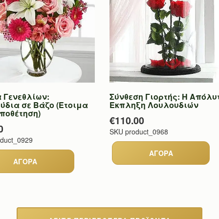
 Γενεθλίων:
Σύνθεση Γιορτής: Η Απόλυ
ύδια σε Βάζο (Έτοιμα
Έκπληξη Λουλουδιών
οποθέτηση)
€110.00
0
SKU
product_0968
oduct_0929