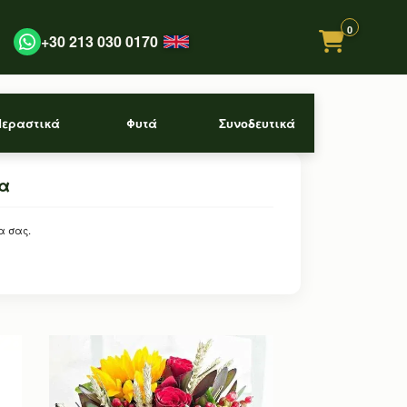
0
+30 213 030 0170
Περαστικά
Φυτά
Συνοδευτικά
ια
α σας.