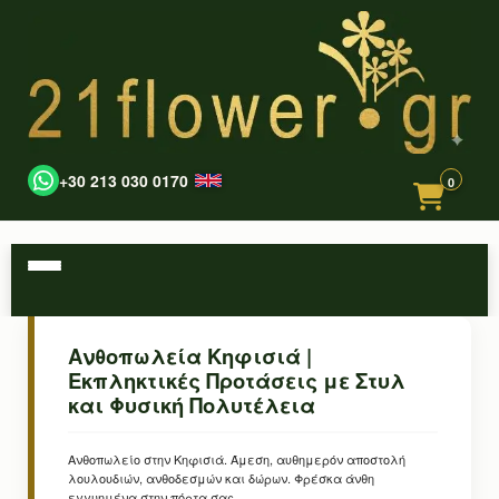
+30 213 030 0170
0
Ανθοπωλεία Κηφισιά |
Εκπληκτικές Προτάσεις με Στυλ
και Φυσική Πολυτέλεια
Ανθοπωλείο στην Κηφισιά. Άμεση, αυθημερόν αποστολή
λουλουδιών, ανθοδεσμών και δώρων. Φρέσκα άνθη
εγγυημένα στην πόρτα σας.