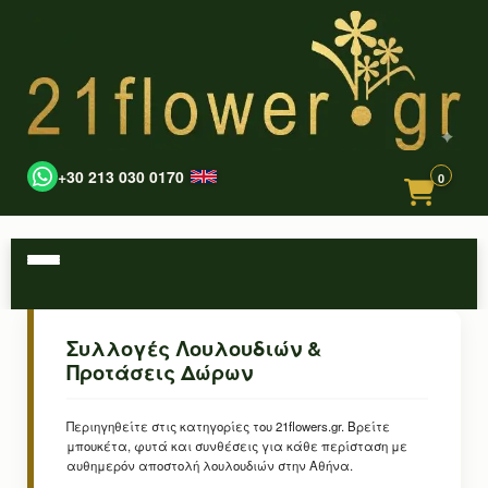
+30 213 030 0170
0
Συλλογές Λουλουδιών &
Προτάσεις Δώρων
Περιηγηθείτε στις κατηγορίες του 21flowers.gr. Βρείτε
μπουκέτα, φυτά και συνθέσεις για κάθε περίσταση με
αυθημερόν αποστολή λουλουδιών στην Αθήνα.