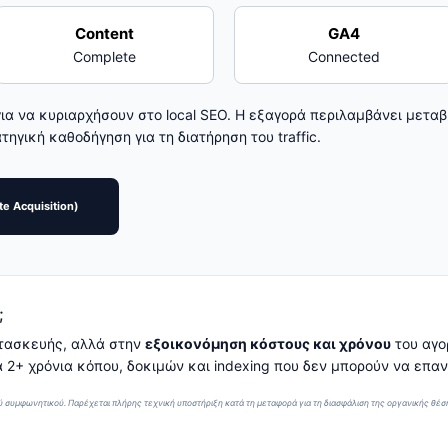
Content
GA4
Complete
Connected
για να κυριαρχήσουν στο local SEO. Η εξαγορά περιλαμβάνει μετα
ηγική καθοδήγηση για τη διατήρηση του traffic.
e Acquisition)
;
ατασκευής, αλλά στην
εξοικονόμηση κόστους και χρόνου
του αγο
κά 2+ χρόνια κόπου, δοκιμών και indexing που δεν μπορούν να επ
ύ συμφωνητικού. Παρέχεται πλήρης τεχνική υποστήριξη κατά τη μεταφορά για τη διασφάλιση της οργανικής θέση