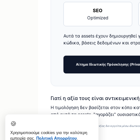
SEO
Optimized
Αυτά τα assets έχουν δημιουργηθεί 
κώδικα, βάσεις δεδομένων και στρατ
Αίτημα Ιδιωτικής Πρόσκλησης (Privat
Γιατί η αξία τους είναι αντικειμενική
Η τιμολόγηση δεν βασίζεται στον κόπο κ
από αυτά τα assets, "αγοράζει" ουσιαστι
🍪
*Η εξαγορά ψηφιακών assets υψηλής αξίας διενεργείται μέσω ιδιωτικο
Χρησιμοποιούμε cookies για την καλύτερη
εμπειρία σας.
Πολιτική Απορρήτου
.