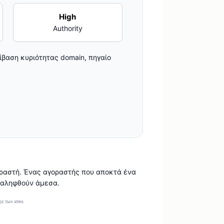
High
Authority
βίβαση κυριότητας domain, πηγαίο
ραστή. Ένας αγοραστής που αποκτά ένα
αναληφθούν άμεσα.
ς των sites.