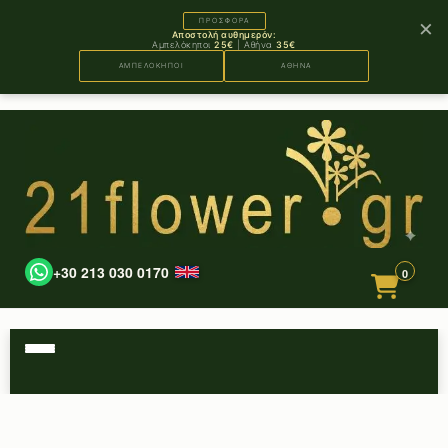
×
ΠΡΟΣΦΟΡΑ
Αποστολή αυθημερόν:
Αμπελόκηποι
25€
| Αθήνα
35€
ΑΜΠΕΛΟΚΗΠΟΙ
ΑΘΗΝΑ
+30 213 030 0170
0