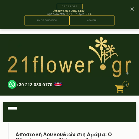
×
ΠΡΟΣΦΟΡΑ
Αποστολή αυθημερόν:
Αμπελόκηποι
25€
| Αθήνα
35€
ΑΜΠΕΛΟΚΗΠΟΙ
ΑΘΗΝΑ
+30 213 030 0170
0
Αποστολή Λουλουδιών στη Δράμα: Ο