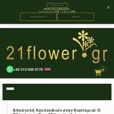
×
ΠΡΟΣΦΟΡΑ
Αποστολή αυθημερόν:
Αμπελόκηποι
25€
| Αθήνα
35€
ΑΜΠΕΛΟΚΗΠΟΙ
ΑΘΗΝΑ
+30 213 030 0170
0
Αποστολή Λουλουδιών στην Καστοριά: Ο