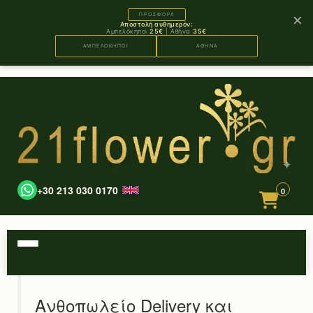
×
ΠΡΟΣΦΟΡΑ
Αποστολή αυθημερόν:
Αμπελόκηποι
25€
| Αθήνα
35€
ΑΜΠΕΛΟΚΗΠΟΙ
ΑΘΗΝΑ
+30 213 030 0170
0
Ανθοπωλείο Delivery και