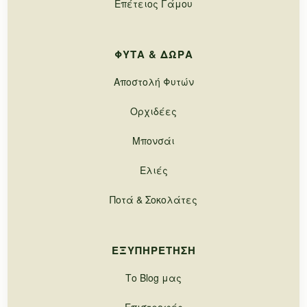
Επέτειος Γάμου
ΦΥΤΆ & ΔΏΡΑ
Αποστολή Φυτών
Ορχιδέες
Μπονσάι
Ελιές
Ποτά & Σοκολάτες
ΕΞΥΠΗΡΈΤΗΣΗ
Το Blog μας