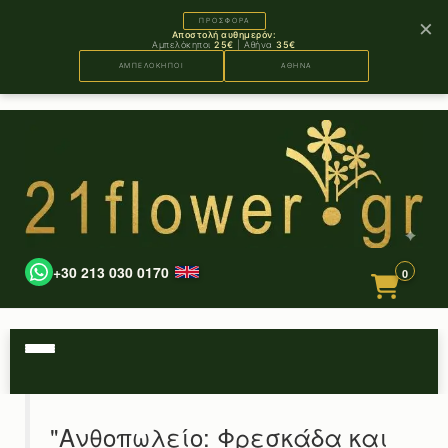
×
ΠΡΟΣΦΟΡΑ
Αποστολή αυθημερόν:
Αμπελόκηποι
25€
| Αθήνα
35€
ΑΜΠΕΛΟΚΗΠΟΙ
ΑΘΗΝΑ
+30 213 030 0170
0
"Ανθοπωλείο: Φρεσκάδα και