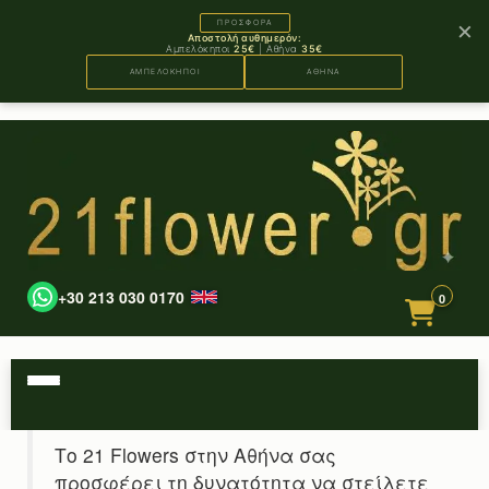
×
ΠΡΟΣΦΟΡΑ
Αποστολή αυθημερόν:
Αμπελόκηποι
25€
| Αθήνα
35€
ΑΜΠΕΛΟΚΗΠΟΙ
ΑΘΗΝΑ
+30 213 030 0170
0
Το 21 Flowers στην Αθήνα σας
προσφέρει τη δυνατότητα να στείλετε