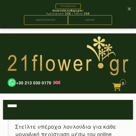
×
ΠΡΟΣΦΟΡΑ
Αποστολή αυθημερόν:
Αμπελόκηποι
25€
| Αθήνα
35€
ΑΜΠΕΛΟΚΗΠΟΙ
ΑΘΗΝΑ
+30 213 030 0170
0
Στείλτε υπέροχα λουλούδια για κάθε
μοναδική περίσταση μέσω του online