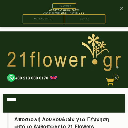
×
ΠΡΟΣΦΟΡΑ
Αποστολή αυθημερόν:
Αμπελόκηποι
25€
| Αθήνα
35€
ΑΜΠΕΛΟΚΗΠΟΙ
ΑΘΗΝΑ
+30 213 030 0170
0
Αποστολή Λουλουδιών για Γέννηση
από το Ανθοπωλείο 21 Flowers