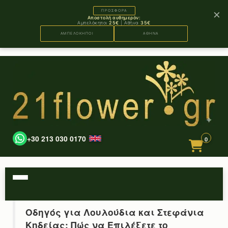
×
ΠΡΟΣΦΟΡΑ
Αποστολή αυθημερόν:
Αμπελόκηποι
25€
| Αθήνα
35€
ΑΜΠΕΛΟΚΗΠΟΙ
ΑΘΗΝΑ
+30 213 030 0170
0
Οδηγός για Λουλούδια και Στεφάνια
Κηδείας: Πώς να Επιλέξετε το