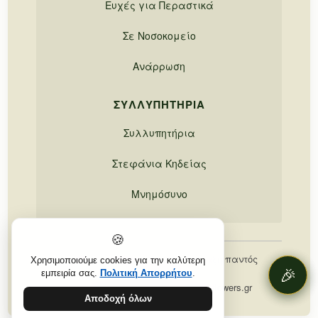
Ευχές για Περαστικά
Σε Νοσοκομείο
Ανάρρωση
ΣΥΛΛΥΠΗΤΉΡΙΑ
Συλλυπητήρια
Στεφάνια Κηδείας
Μνημόσυνο
🍪
© 2026, 21Flowers.gr. Με επιφύλαξη παντός
Χρησιμοποιούμε cookies για την καλύτερη
🎉
🎉
δικαιώματος.
εμπειρία σας.
Πολιτική Απορρήτου
.
Τηλ:
213 0300170
| Email:
rg.srewolf12@ofni
Αποδοχή όλων