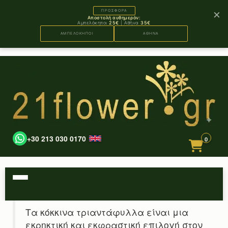
×
ΠΡΟΣΦΟΡΑ
Αποστολή αυθημερόν:
Αμπελόκηποι
25€
| Αθήνα
35€
ΑΜΠΕΛΟΚΗΠΟΙ
ΑΘΗΝΑ
+30 213 030 0170
0
Τα κόκκινα τριαντάφυλλα είναι μια
εκρηκτική και εκφραστική επιλογή στον