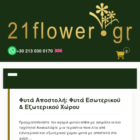
+30 213 030 0170
0
Φυτά Αποστολή: Φυτά Εσωτερικού
& Εξωτερικού Χώρου
Πραγματοποιήστε την αγορά φυτών online με ασφάλεια και
ταχύτητα! Ανακαλύψτε μια τεράστια ποικιλία από
εσωτερικού και εξωτερικού χώρου φυτά με αποστολή στο
χώρο ...