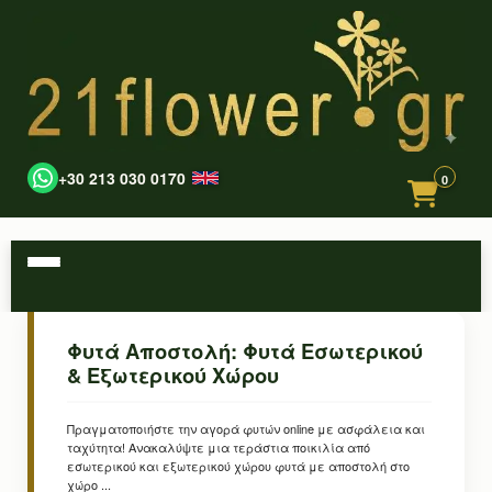
+30 213 030 0170
0
Φυτά Αποστολή: Φυτά Εσωτερικού
& Εξωτερικού Χώρου
Πραγματοποιήστε την αγορά φυτών online με ασφάλεια και
ταχύτητα! Ανακαλύψτε μια τεράστια ποικιλία από
εσωτερικού και εξωτερικού χώρου φυτά με αποστολή στο
χώρο ...