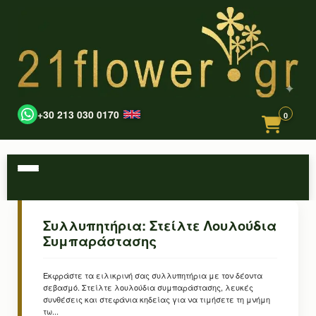
+30 213 030 0170
0
Συλλυπητήρια: Στείλτε Λουλούδια
Συμπαράστασης
Εκφράστε τα ειλικρινή σας συλλυπητήρια με τον δέοντα
σεβασμό. Στείλτε λουλούδια συμπαράστασης, λευκές
συνθέσεις και στεφάνια κηδείας για να τιμήσετε τη μνήμη
τω...