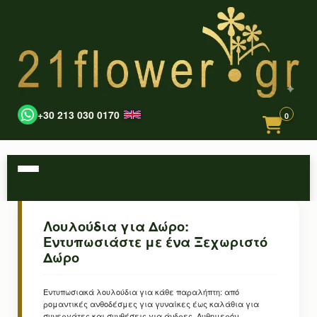
+30 213 030 0170
0
Λουλούδια για Δώρο:
Εντυπωσιάστε με ένα Ξεχωριστό
Δώρο
Εντυπωσιακά λουλούδια για κάθε παραλήπτη: από
ρομαντικές ανθοδέσμες για γυναίκες έως καλάθια για
συνεργάτες και συνθέσεις για άνδρες. Αυθημερόν