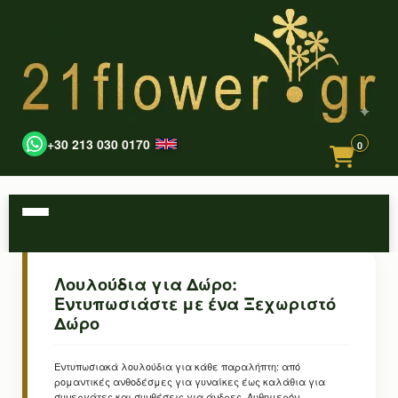
+30 213 030 0170
0
Λουλούδια για Δώρο:
Εντυπωσιάστε με ένα Ξεχωριστό
Δώρο
Εντυπωσιακά λουλούδια για κάθε παραλήπτη: από
ρομαντικές ανθοδέσμες για γυναίκες έως καλάθια για
συνεργάτες και συνθέσεις για άνδρες. Αυθημερόν