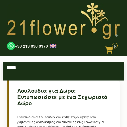
+30 213 030 0170
0
Λουλούδια για Δώρο:
Εντυπωσιάστε με ένα Ξεχωριστό
Δώρο
Εντυπωσιακά λουλούδια για κάθε παραλήπτη: από
ρομαντικές ανθοδέσμες για γυναίκες έως καλάθια για
συνεργάτες και συνθέσεις για άνδρες. Αυθημερόν