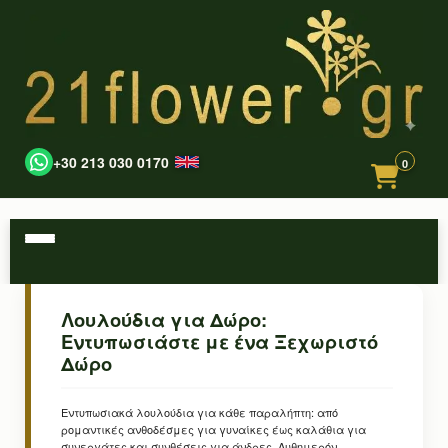
+30 213 030 0170
0
Λουλούδια για Δώρο:
Εντυπωσιάστε με ένα Ξεχωριστό
Δώρο
Εντυπωσιακά λουλούδια για κάθε παραλήπτη: από
ρομαντικές ανθοδέσμες για γυναίκες έως καλάθια για
συνεργάτες και συνθέσεις για άνδρες. Αυθημερόν