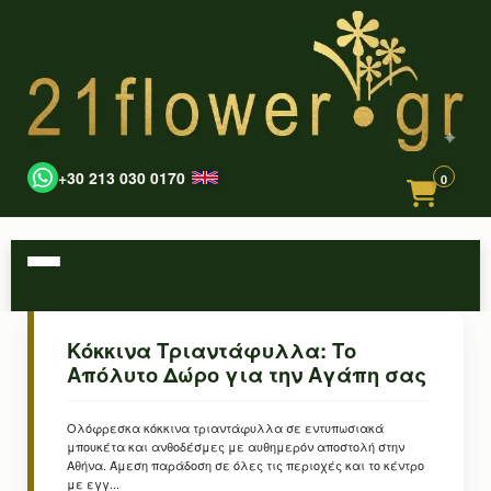
+30 213 030 0170
0
Κόκκινα Τριαντάφυλλα: Το
Απόλυτο Δώρο για την Αγάπη σας
Ολόφρεσκα κόκκινα τριαντάφυλλα σε εντυπωσιακά
μπουκέτα και ανθοδέσμες με αυθημερόν αποστολή στην
Αθήνα. Άμεση παράδοση σε όλες τις περιοχές και το κέντρο
με εγγ...