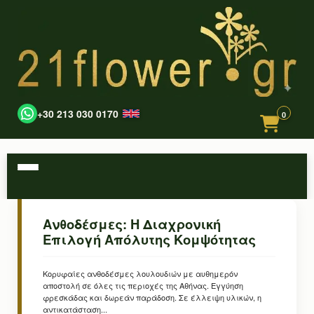
+30 213 030 0170
0
Ανθοδέσμες: Η Διαχρονική
Επιλογή Απόλυτης Κομψότητας
Κορυφαίες ανθοδέσμες λουλουδιών με αυθημερόν
αποστολή σε όλες τις περιοχές της Αθήνας. Εγγύηση
φρεσκάδας και δωρεάν παράδοση. Σε έλλειψη υλικών, η
αντικατάσταση...