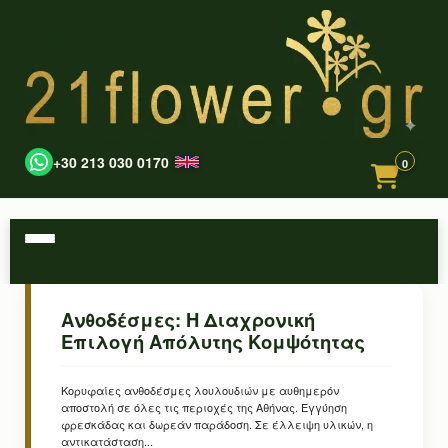
+30 213 030 0170
0
Ανθοδέσμες: Η Διαχρονική
Επιλογή Απόλυτης Κομψότητας
Κορυφαίες ανθοδέσμες λουλουδιών με αυθημερόν
αποστολή σε όλες τις περιοχές της Αθήνας. Εγγύηση
φρεσκάδας και δωρεάν παράδοση. Σε έλλειψη υλικών, η
αντικατάσταση...